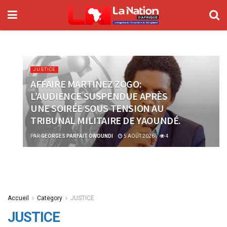
JUSTICE
AFFAIRE MARTINEZ ZOGO:
L’AUDIENCE SUSPENDUE APRÈS
UNE SOIRÉE SOUS TENSION AU
TRIBUNAL MILITAIRE DE YAOUNDÉ.
PAR
GEORGES PARFAIT OWOUNDI
5 AOÛT 2026
4
Accueil
Category
JUSTICE
JUSTICE