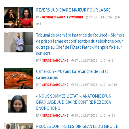
REVERS JUDICIAIRE MAJEUR POUR LA SRC
PAR
GEORGES PARFAIT OWOUNDI
31 JUILLET 2026
0
6
Tribunal de première instance de Yaoundé – Six mois
de prison ferme et confiscation du téléphone pour
outrage au Chef de l’État : Patrick Mengue fixé sur
son sort
PAR
SERGE SABOUANG
27 JUILLET 2026
0
6
Cameroun – Mbalam: La revanche de l’État
camerounais
PAR
SERGE SABOUANG
25 JUILLET 2026
0
116
« NOUS SOMMES L’ÉTAT », ANATOMIE D’UN
BRAQUAGE JUDICIAIRE CONTRE REBECCA
ENONCHONG
PAR
SERGE SABOUANG
25 JUILLET 2026
0
59
PROCÈS CONTRE LES DIRIGEANTS DU MRC: LE