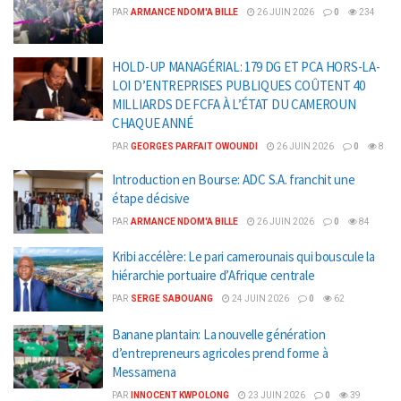
PAR
ARMANCE NDOM'A BILLE
26 JUIN 2026
0
234
HOLD-UP MANAGÉRIAL: 179 DG ET PCA HORS-LA-
LOI D’ENTREPRISES PUBLIQUES COÛTENT 40
MILLIARDS DE FCFA À L’ÉTAT DU CAMEROUN
CHAQUE ANNÉ
PAR
GEORGES PARFAIT OWOUNDI
26 JUIN 2026
0
8
Introduction en Bourse: ADC S.A. franchit une
étape décisive
PAR
ARMANCE NDOM'A BILLE
26 JUIN 2026
0
84
Kribi accélère: Le pari camerounais qui bouscule la
hiérarchie portuaire d’Afrique centrale
PAR
SERGE SABOUANG
24 JUIN 2026
0
62
Banane plantain: La nouvelle génération
d’entrepreneurs agricoles prend forme à
Messamena
PAR
INNOCENT KWPOLONG
23 JUIN 2026
0
39