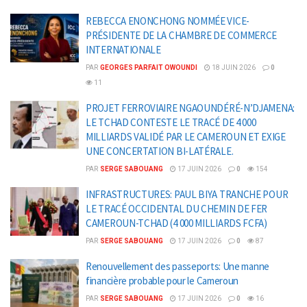
REBECCA ENONCHONG NOMMÉE VICE-
PRÉSIDENTE DE LA CHAMBRE DE COMMERCE
INTERNATIONALE
PAR
GEORGES PARFAIT OWOUNDI
18 JUIN 2026
0
11
PROJET FERROVIAIRE NGAOUNDÉRÉ-N’DJAMENA:
LE TCHAD CONTESTE LE TRACÉ DE 4 000
MILLIARDS VALIDÉ PAR LE CAMEROUN ET EXIGE
UNE CONCERTATION BI-LATÉRALE.
PAR
SERGE SABOUANG
17 JUIN 2026
0
154
INFRASTRUCTURES: PAUL BIYA TRANCHE POUR
LE TRACÉ OCCIDENTAL DU CHEMIN DE FER
CAMEROUN-TCHAD (4 000 MILLIARDS FCFA)
PAR
SERGE SABOUANG
17 JUIN 2026
0
87
Renouvellement des passeports: Une manne
financière probable pour le Cameroun
PAR
SERGE SABOUANG
17 JUIN 2026
0
16