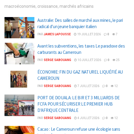
macroéconomie, croissance, marchés africains
Australie: Des salles de marché aux mines, le pari
radical d’un jeune banquier italien
PAR
JAMES LAPOUSSE
19 JUILLET 2026
0
7
Avant les subventions, les taxes Le paradoxe des
carburants au Cameroun
PAR
SERGE SABOUANG
10 JUILLET 2026
0
25
ÉCONOMIE: FIN DU GAZ NATUREL LIQUÉFIÉ AU
CAMEROUN
PAR
SERGE SABOUANG
7 JUILLET 2026
0
12
PORT DE DOUALA: LE BIR ET 3 MILLIARDS DE
FCFA POUR SÉCURISER LE PREMIER HUB
D’AFRIQUE CENTRALE
PAR
SERGE SABOUANG
4 JUILLET 2026
0
12
Cacao : Le Cameroun refuse une écologie sans