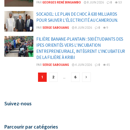
PAR
GEORGES RENÉ BINGAMBO
8 JUIN 2026
0
53
SOCADEL: LE PLAN DE CHOC À 630 MILLIARDS
POUR SAUVER L’ÉLECTRICITÉ AU CAMEROUN.
PAR
SERGE SABOUANG
8 JUIN 2026
0
9
FILIÈRE BANANE-PLANTAIN : 500 ÉTUDIANTS DES
IPES ORIENTÉS VERS L’INCUBATION
ENTREPRENEURIALE, INTÈGRENT L’INCUBATEUR
DE LA FILIÈRE À KRIBI
PAR
SERGE SABOUANG
4 JUIN 2026
0
45
1
2
…
6
Suivez-nous
Parcourir par catégories