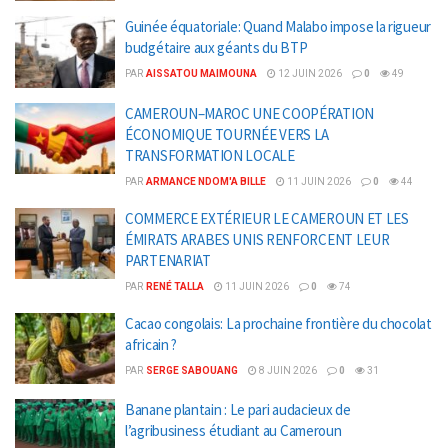
Guinée équatoriale: Quand Malabo impose la rigueur
budgétaire aux géants du BTP
PAR
AISSATOU MAIMOUNA
12 JUIN 2026
0
49
CAMEROUN–MAROC UNE COOPÉRATION
ÉCONOMIQUE TOURNÉE VERS LA
TRANSFORMATION LOCALE
PAR
ARMANCE NDOM'A BILLE
11 JUIN 2026
0
44
COMMERCE EXTÉRIEUR LE CAMEROUN ET LES
ÉMIRATS ARABES UNIS RENFORCENT LEUR
PARTENARIAT
PAR
RENÉ TALLA
11 JUIN 2026
0
74
Cacao congolais: La prochaine frontière du chocolat
africain ?
PAR
SERGE SABOUANG
8 JUIN 2026
0
31
Banane plantain : Le pari audacieux de
l’agribusiness étudiant au Cameroun