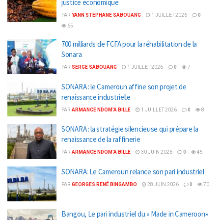
justice économique
PAR
YANN STÉPHANE SABOUANG
1 JUILLET 2026
0
65
700 milliards de FCFA pour la réhabilitation de la
Sonara
PAR
SERGE SABOUANG
1 JUILLET 2026
0
7
SONARA : le Cameroun affine son projet de
renaissance industrielle
PAR
ARMANCE NDOM'A BILLE
1 JUILLET 2026
0
8
SONARA : la stratégie silencieuse qui prépare la
renaissance de la raffinerie
PAR
ARMANCE NDOM'A BILLE
30 JUIN 2026
0
45
SONARA: Le Cameroun relance son pari industriel
PAR
GEORGES RENÉ BINGAMBO
28 JUIN 2026
0
70
Bangou, Le pari industriel du « Made in Cameroon»