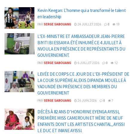
Kevin Keegan: L’homme qui a transformé le talent
en leadership
PAR
SERGE SABOUANG
24 JUILLET 2026
0
19
L’EX-MINISTRE ET AMBASSADEUR JEAN-PIERRE
BIYITI BI ESSAM A ÉTÉ INHUMÉ CE 4 JUILLET À
NVOULA EN PRÉSENCE DE REPRÉSENTANTS DU
GOUVERNEMENT.
PAR
SERGE SABOUANG
6 JUILLET 2026
0
12
LEVÉE DE CORPS CE JOUR DE L’EX-PRÉSIDENT DE
LA COUR SUPRÊME ALEXIS DIPANDA MOUELLE À
YAOUNDÉ EN PRÉSENCE DES MEMBRES DU
GOUVERNEMENT
PAR
SERGE SABOUANG
26 JUIN 2026
0
7
DÉCÈS À 82 ANS D’HONORINE EYENGA AYISSI,
PREMIÈRE MISS CAMEROUN ET MÈRE DE NEUF
ENFANTS DONT LES ARTISTES CHANTAL, AYISSI
LE DUC ET IMANE AYISSI.