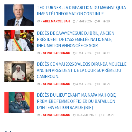
TED TURNER : LA DISPARITION DU MAGNAT QUI A
INVENTÉ L’INFORMATION CONTINUE
PAR
ABEL MARCEL BAH
7 MAI 2026
0
29
DÉCÈS DE CAVAYE YEGUIÉ DJIBRIL, ANCIEN
PRÉSIDENT DE L’ASSEMBLÉE NATIONALE,
INHUMATION ANNONCÉE CE SOIR
PAR
SERGE SABOUANG
6 MAI 2026
0
12
DÉCÈS CE 4 MAI 2026 D’ALEXIS DIPANDA MOUELLE
ANCIEN PRÉSIDENT DE LA COUR SUPRÊME DU
CAMEROUN.
PAR
SERGE SABOUANG
4 MAI 2026
0
29
DÉCÈS DU LIEUTENANT MAINAPA MAIHOBE,
PREMIÈRE FEMME OFFICIER DU BATAILLON
D’INTERVENTION RAPIDE (BIR)
PAR
SERGE SABOUANG
14 AVRIL 2026
0
23