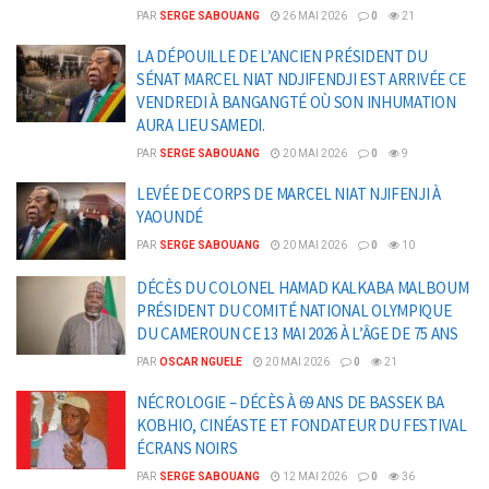
PAR
SERGE SABOUANG
26 MAI 2026
0
21
LA DÉPOUILLE DE L’ANCIEN PRÉSIDENT DU
SÉNAT MARCEL NIAT NDJIFENDJI EST ARRIVÉE CE
VENDREDI À BANGANGTÉ OÙ SON INHUMATION
AURA LIEU SAMEDI.
PAR
SERGE SABOUANG
20 MAI 2026
0
9
LEVÉE DE CORPS DE MARCEL NIAT NJIFENJI À
YAOUNDÉ
PAR
SERGE SABOUANG
20 MAI 2026
0
10
DÉCÈS DU COLONEL HAMAD KALKABA MALBOUM
PRÉSIDENT DU COMITÉ NATIONAL OLYMPIQUE
DU CAMEROUN CE 13 MAI 2026 À L’ÂGE DE 75 ANS
PAR
OSCAR NGUELE
20 MAI 2026
0
21
NÉCROLOGIE – DÉCÈS À 69 ANS DE BASSEK BA
KOBHIO, CINÉASTE ET FONDATEUR DU FESTIVAL
ÉCRANS NOIRS
PAR
SERGE SABOUANG
12 MAI 2026
0
36