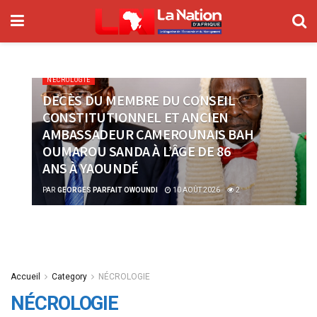
NÉCROLOGIE
DECÈS DU MEMBRE DU CONSEIL
CONSTITUTIONNEL ET ANCIEN
AMBASSADEUR CAMEROUNAIS BAH
OUMAROU SANDA À L’ÂGE DE 86
ANS À YAOUNDÉ
PAR
GEORGES PARFAIT OWOUNDI
10 AOÛT 2026
2
Accueil
Category
NÉCROLOGIE
NÉCROLOGIE