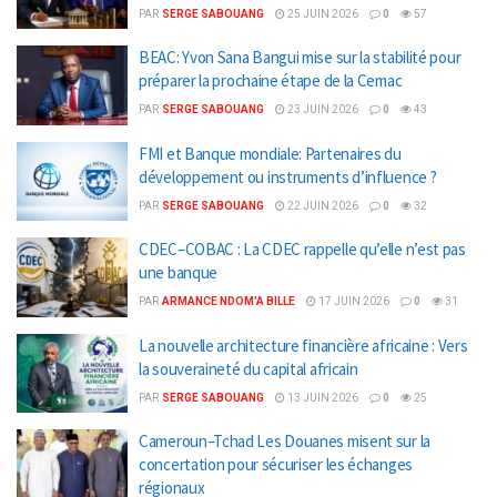
PAR
SERGE SABOUANG
25 JUIN 2026
0
57
BEAC: Yvon Sana Bangui mise sur la stabilité pour
préparer la prochaine étape de la Cemac
PAR
SERGE SABOUANG
23 JUIN 2026
0
43
FMI et Banque mondiale: Partenaires du
développement ou instruments d’influence ?
PAR
SERGE SABOUANG
22 JUIN 2026
0
32
CDEC–COBAC : La CDEC rappelle qu’elle n’est pas
une banque
PAR
ARMANCE NDOM'A BILLE
17 JUIN 2026
0
31
La nouvelle architecture financière africaine : Vers
la souveraineté du capital africain
PAR
SERGE SABOUANG
13 JUIN 2026
0
25
Cameroun–Tchad Les Douanes misent sur la
concertation pour sécuriser les échanges
régionaux