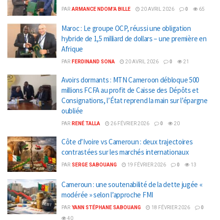
PAR
ARMANCE NDOM'A BILLE
20 AVRIL 2026
0
65
Maroc : Le groupe OCP, réussi une obligation
hybride de 1,5 milliard de dollars – une première en
Afrique
PAR
FERDINAND SONA
20 AVRIL 2026
0
21
Avoirs dormants : MTN Cameroon débloque 500
millions FCFA au profit de Caisse des Dépôts et
Consignations, l’État reprend la main sur l’épargne
oubliée
PAR
RENÉ TALLA
26 FÉVRIER 2026
0
20
Côte d’Ivoire vs Cameroun : deux trajectoires
contrastées sur les marchés internationaux
PAR
SERGE SABOUANG
19 FÉVRIER 2026
0
13
Cameroun : une soutenabilité de la dette jugée «
modérée » selon l’approche FMI
PAR
YANN STÉPHANE SABOUANG
18 FÉVRIER 2026
0
40