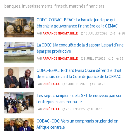
banques, investissements, fintech, marchés financiers
CDEC–COBAC–BEAC : La bataille juridique qui
ébranle la gouvernance financière de la CEMAC
PAR
ARMANCE NDOM'A BILLE
13 JUILLET 2026
0
28
La CDEC à la conquête de la diaspora Le pari d’une
épargne productive
PAR
ARMANCE NDOM'A BILLE
8 JUILLET 2026
0
32
CDEC–BEAC : Richard Evina Obam défend le droit
de recours devant la Cour de justice de la CEMAC
PAR
RENÉ TALLA
5 JUILLET 2026
0
26
Les sept champions de la SFI : le nouveau pari sur
l’entreprise camerounaise
PAR
RENÉ TALLA
26 JUIN 2026
0
11
COBAC–CDC: Vers un compromis prudentiel en
Afrique centrale