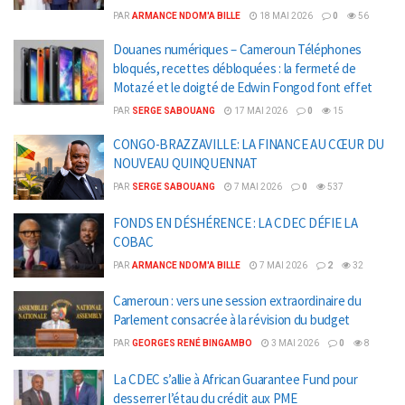
PAR
ARMANCE NDOM'A BILLE
18 MAI 2026
0
56
Douanes numériques – Cameroun Téléphones
bloqués, recettes débloquées : la fermeté de
Motazé et le doigté de Edwin Fongod font effet
PAR
SERGE SABOUANG
17 MAI 2026
0
15
CONGO-BRAZZAVILLE: LA FINANCE AU CŒUR DU
NOUVEAU QUINQUENNAT
PAR
SERGE SABOUANG
7 MAI 2026
0
537
FONDS EN DÉSHÉRENCE : LA CDEC DÉFIE LA
COBAC
PAR
ARMANCE NDOM'A BILLE
7 MAI 2026
2
32
Cameroun : vers une session extraordinaire du
Parlement consacrée à la révision du budget
PAR
GEORGES RENÉ BINGAMBO
3 MAI 2026
0
8
La CDEC s’allie à African Guarantee Fund pour
desserrer l’étau du crédit aux PME