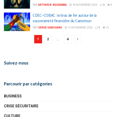
PAR
ARTHUR B. NGUIAMBA
18 NOVEMBRE 2025
0
9
CDEC–COBAC : le bras de fer autour de la
souveraineté financière du Cameroun
PAR
SERGE SABOUANG
13 NOVEMBRE 2025
0
15
1
2
…
4
Suivez-nous
Parcourir par catégories
BUSINESS
CRISE SÉCURITAIRE
CULTURE