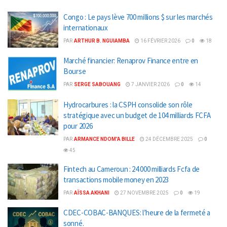
Congo : Le pays lève 700 millions $ sur les marchés
internationaux
PAR
ARTHUR B. NGUIAMBA
16 FÉVRIER 2026
0
18
Marché financier: Renaprov Finance entre en
Bourse
PAR
SERGE SABOUANG
7 JANVIER 2026
0
14
Hydrocarbures : la CSPH consolide son rôle
stratégique avec un budget de 104 milliards FCFA
pour 2026
PAR
ARMANCE NDOM'A BILLE
24 DÉCEMBRE 2025
0
45
Fintech au Cameroun : 24 000 milliards Fcfa de
transactions mobile money en 2023
PAR
AÏSSA AKHANI
27 NOVEMBRE 2025
0
19
CDEC-COBAC-BANQUES: l’heure de la fermeté a
sonné.