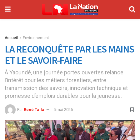
Accueil
Environnement
LA RECONQUÊTE PAR LES MAINS
ET LE SAVOIR-FAIRE
À Yaoundé, une journée portes ouvertes relance
l’intérêt pour les métiers forestiers, entre
transmission des savoirs, innovation technique et
promesse d’emplois durables pour la jeunesse.
Par
René Talla
5 mai 2026