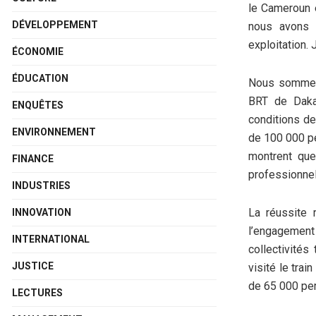
le Cameroun e
DÉVELOPPEMENT
nous avons 
exploitation.
ÉCONOMIE
ÉDUCATION
Nous sommes 
BRT de Daka
ENQUÊTES
conditions de
ENVIRONNEMENT
de 100 000 pe
montrent que
FINANCE
professionnel
INDUSTRIES
La réussite 
INNOVATION
l’engagement 
INTERNATIONAL
collectivités
JUSTICE
visité le trai
de 65 000 pe
LECTURES