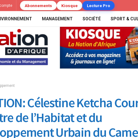
Abonnements
Kiosque
Lecture Pro
compte
NVIRONNEMENT
MANAGEMENT
SOCIÉTÉ
SPORT & CU
oppement
ION: Célestine Ketcha Cour
re de l’Habitat et du
loppement Urbain du Cam