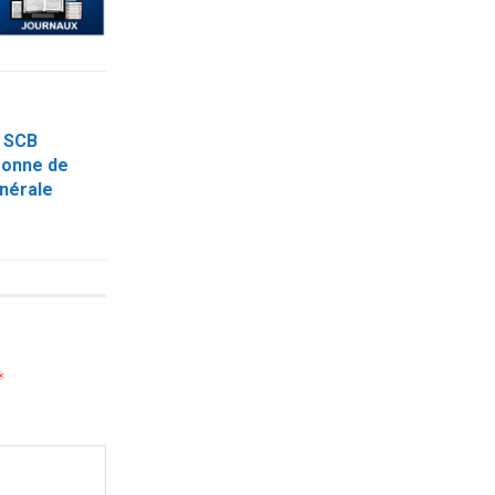
: SCB
ronne de
énérale
*