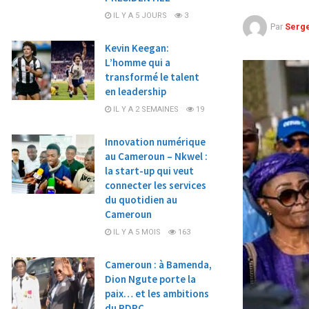
IL Y A 5 JOURS
3
Par
Serg
Kevin Keegan:
L’homme qui a
transformé le talent
en leadership
IL Y A 2 SEMAINES
19
Innovation numérique
au Cameroun – Nkwel :
la start-up qui veut
connecter les services
du quotidien au
Cameroun
IL Y A 5 MOIS
163
Cameroun : à Bamenda,
Dion Ngute porte la
paix… et les ambitions
du RDPC