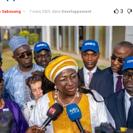
3
e Sabouang
7 mars 2025
dans
Développement