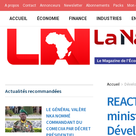
A propos
Contact
Annonceurs
Newsletter
Abonnements
Packs
Mon 
ACCUEIL
ÉCONOMIE
FINANCE
INDUSTRIES
E
Accueil
Dével
Actualités recommandées
REACT
LE GÉNÉRAL VALÈRE
minist
NKA NOMMÉ
COMMANDANT DU
Déve
COMECIIA PAR DÉCRET
PRÉSIDENTIEL