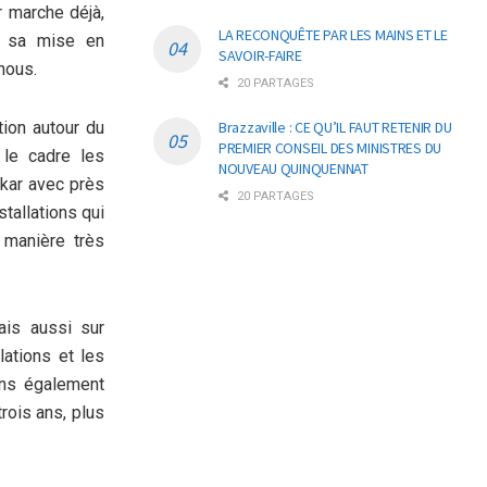
r marche déjà,
LA RECONQUÊTE PAR LES MAINS ET LE
e sa mise en
SAVOIR-FAIRE
nous.
20 PARTAGES
ion autour du
Brazzaville : CE QU’IL FAUT RETENIR DU
PREMIER CONSEIL DES MINISTRES DU
le cadre les
NOUVEAU QUINQUENNAT
akar avec près
20 PARTAGES
tallations qui
 manière très
ais aussi sur
lations et les
vons également
trois ans, plus