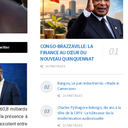
CONGO-BRAZZAVILLE: LA
witter
FINANCE AU CŒUR DU
NOUVEAU QUINQUENNAT
54 PARTAGES
Bangou, Le pari industriel du « Made in
Cameroon»
23 PARTAGES
Charles Pythagore Ndongo, dix ans à la
0,8 milliards
tête de la CRTV : Le bâtisseur de la
 la présence à
modernisation audiovisuelle
existent entre
22 PARTAGES