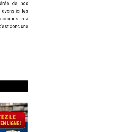
élérée de nos
 avons ici les
s sommes là à
C’est donc une