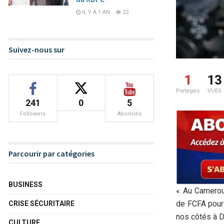
IL Y A 1 AN
22
Suivez-nous sur
1
13
Partages
VUES
241
0
5
Followers
Abonnés
Parcourir par catégories
BUSINESS
« Au Camerou
de FCFA pour 
CRISE SÉCURITAIRE
nos côtés à D
CULTURE