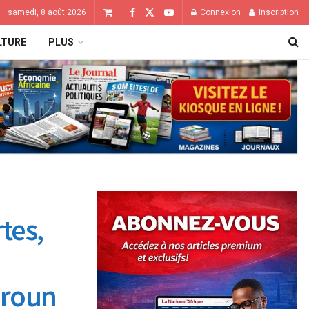
samedi, 8 août 2026
Connexion
Inscription
LTURE
PLUS
tes,
eroun