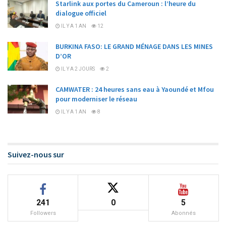
Starlink aux portes du Cameroun : l’heure du
dialogue officiel
IL Y A 1 AN
12
BURKINA FASO: LE GRAND MÉNAGE DANS LES MINES
D’OR
IL Y A 2 JOURS
2
CAMWATER : 24 heures sans eau à Yaoundé et Mfou
pour moderniser le réseau
IL Y A 1 AN
8
Suivez-nous sur
241
0
5
Followers
Abonnés