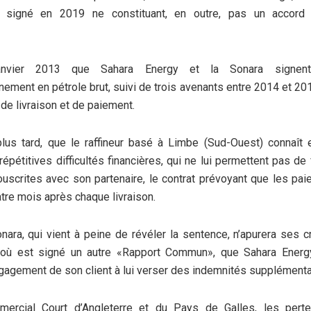
signé en 2019 ne constituant, en outre, pas un accord j
anvier 2013 que Sahara Energy et la Sonara signent
nement en pétrole brut, suivi de trois avenants entre 2014 et 201
de livraison et de paiement.
 plus tard, que le raffineur basé à Limbe (Sud-Ouest) connaî
répétitives difficultés financières, qui ne lui permettent pas de 
scrites avec son partenaire, le contrat prévoyant que les pa
tre mois après chaque livraison.
Sonara, qui vient à peine de révéler la sentence, n’apurera ses 
où est signé un autre «Rapport Commun», que Sahara Energ
gement de son client à lui verser des indemnités supplémenta
ercial Court d’Angleterre et du Pays de Galles, les pert