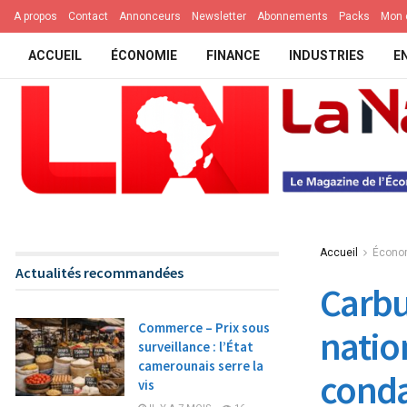
A propos
Contact
Annonceurs
Newsletter
Abonnements
Packs
Mon 
ACCUEIL
ÉCONOMIE
FINANCE
INDUSTRIES
E
Accueil
Écono
Actualités recommandées
Carbu
Commerce – Prix sous
natio
surveillance : l’État
camerounais serre la
conda
vis