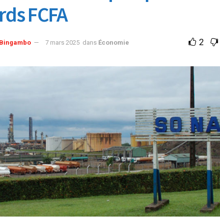
ards FCFA
2
x Bingambo
7 mars 2025
dans
Économie