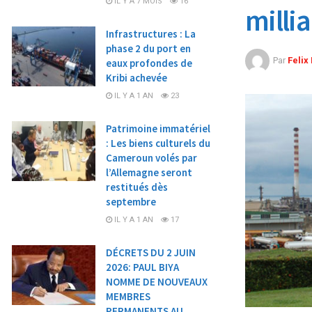
IL Y A 7 MOIS
16
milli
Infrastructures : La
phase 2 du port en
Par
Feli
eaux profondes de
Kribi achevée
IL Y A 1 AN
23
Patrimoine immatériel
: Les biens culturels du
Cameroun volés par
l’Allemagne seront
restitués dès
septembre
IL Y A 1 AN
17
DÉCRETS DU 2 JUIN
2026: PAUL BIYA
NOMME DE NOUVEAUX
MEMBRES
PERMANENTS AU