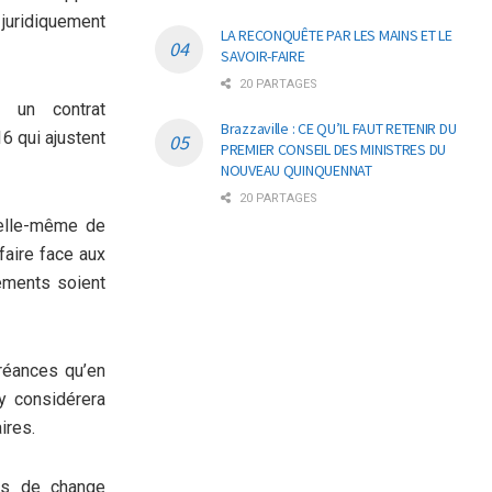
uridiquement
LA RECONQUÊTE PAR LES MAINS ET LE
SAVOIR-FAIRE
20 PARTAGES
 un contrat
Brazzaville : CE QU’IL FAUT RETENIR DU
6 qui ajustent
PREMIER CONSEIL DES MINISTRES DU
NOUVEAU QUINQUENNAT
20 PARTAGES
t elle-même de
faire face aux
iements soient
créances qu’en
y considérera
ires.
es de change