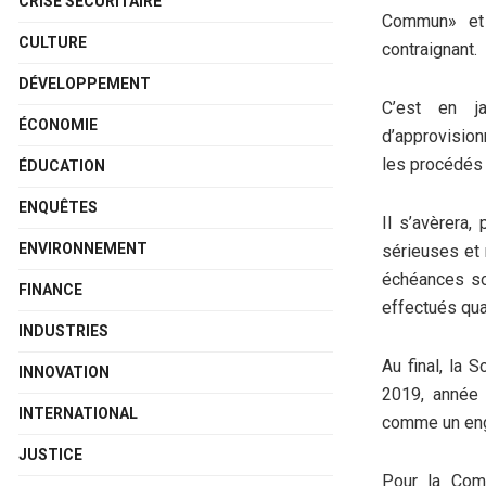
CRISE SÉCURITAIRE
Commun» et 
CULTURE
contraignant.
DÉVELOPPEMENT
C’est en j
ÉCONOMIE
d’approvision
les procédés 
ÉDUCATION
ENQUÊTES
Il s’avèrera,
ENVIRONNEMENT
sérieuses et 
échéances sou
FINANCE
effectués qua
INDUSTRIES
Au final, la 
INNOVATION
2019, année 
INTERNATIONAL
comme un enga
JUSTICE
Pour la Comm