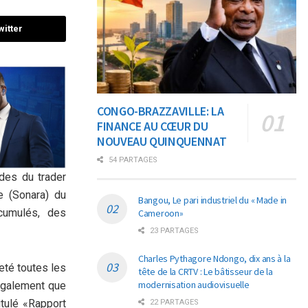
witter
CONGO-BRAZZAVILLE: LA
FINANCE AU CŒUR DU
NOUVEAU QUINQUENNAT
54 PARTAGES
des du trader
ge (Sonara) du
Bangou, Le pari industriel du « Made in
cumulés, des
Cameroon»
23 PARTAGES
Charles Pythagore Ndongo, dix ans à la
eté toutes les
tête de la CRTV : Le bâtisseur de la
modernisation audiovisuelle
également que
itulé «Rapport
22 PARTAGES