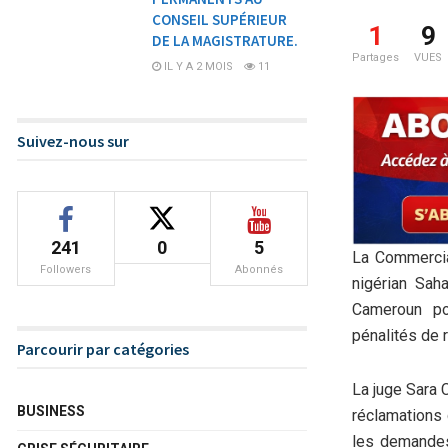
CONSEIL SUPÉRIEUR
1
9
DE LA MAGISTRATURE.
Partages
VUES
IL Y A 2 MOIS
11
Suivez-nous sur
241
0
5
La Commercia
Followers
Abonnés
nigérian Saha
Cameroun po
pénalités de 
Parcourir par catégories
La juge Sara 
BUSINESS
réclamations
les demandes 