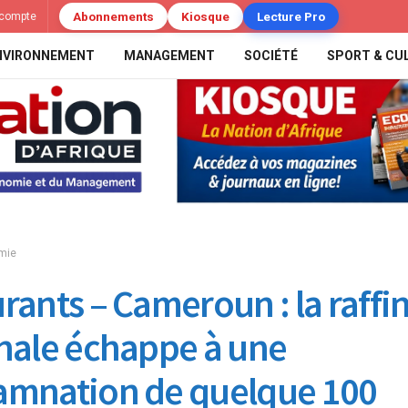
Abonnements
Kiosque
Lecture Pro
compte
NVIRONNEMENT
MANAGEMENT
SOCIÉTÉ
SPORT & CU
mie
rants – Cameroun : la raffi
nale échappe à une
mnation de quelque 100