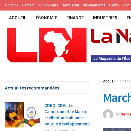
A propos
Contact
Annonceurs
Newsletter
Abonnements
Packs
Mon 
ACCUEIL
ÉCONOMIE
FINANCE
INDUSTRIES
E
Accueil
Financ
Actualités recommandées
March
CDEC–CDG : Le
Cameroun et le Maroc
Par
Serg
scellent une alliance
pour le développement