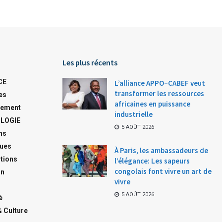
Les plus récents
CE
L’alliance APPO–CABEF veut
transformer les ressources
es
africaines en puissance
ement
industrielle
LOGIE
5 AOÛT 2026
ns
ques
À Paris, les ambassadeurs de
tions
l’élégance: Les sapeurs
congolais font vivre un art de
on
vivre
5 AOÛT 2026
é
& Culture