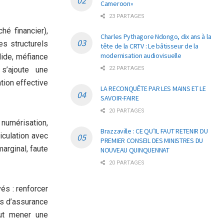
Cameroon»
23 PARTAGES
é financier),
Charles Pythagore Ndongo, dix ans à la
es structurels
tête de la CRTV : Le bâtisseur de la
modernisation audiovisuelle
lide, méfiance
 s’ajoute une
22 PARTAGES
tion effective
LA RECONQUÊTE PAR LES MAINS ET LE
SAVOIR-FAIRE
20 PARTAGES
umérisation,
Brazzaville : CE QU’IL FAUT RETENIR DU
iculation avec
PREMIER CONSEIL DES MINISTRES DU
arginal, faute
NOUVEAU QUINQUENNAT
20 PARTAGES
és : renforcer
es d’assurance
out mener une