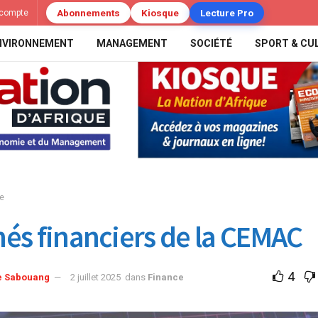
Abonnements
Kiosque
Lecture Pro
compte
NVIRONNEMENT
MANAGEMENT
SOCIÉTÉ
SPORT & CU
e
és financiers de la CEMAC
4
e Sabouang
2 juillet 2025
dans
Finance