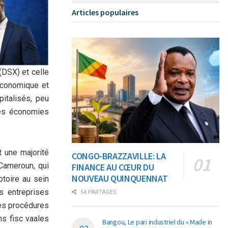
Articles populaires
(DSX) et celle
économique et
pitalisés, peu
des économies
t une majorité
CONGO-BRAZZAVILLE: LA
 Cameroun, qui
FINANCE AU CŒUR DU
NOUVEAU QUINQUENNAT
otoire au sein
s entreprises
54 PARTAGES
des procédures
ns fisc vaales
Bangou, Le pari industriel du « Made in