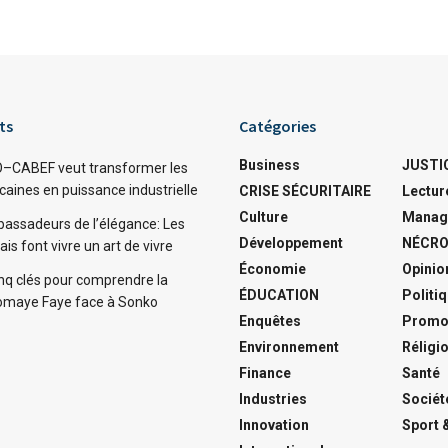
ts
Catégories
Business
JUSTI
O–CABEF veut transformer les
caines en puissance industrielle
CRISE SÉCURITAIRE
Lectur
Culture
Manag
bassadeurs de l’élégance: Les
Développement
NÉCRO
is font vivre un art de vivre
Économie
Opinio
inq clés pour comprendre la
ÉDUCATION
Politi
iomaye Faye face à Sonko
Enquêtes
Promo
Environnement
Réligi
Finance
Santé
Industries
Sociét
Innovation
Sport 