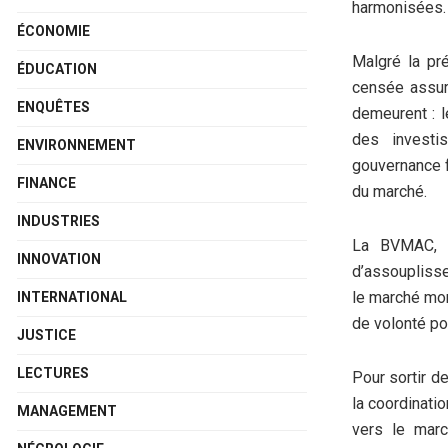
harmonisées.
ÉCONOMIE
Malgré la pr
ÉDUCATION
censée assure
ENQUÊTES
demeurent : l
des investis
ENVIRONNEMENT
gouvernance f
FINANCE
du marché.
INDUSTRIES
La BVMAC, e
INNOVATION
d’assouplisse
le marché mon
INTERNATIONAL
de volonté po
JUSTICE
LECTURES
Pour sortir d
la coordinati
MANAGEMENT
vers le marc