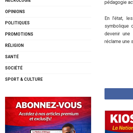
NÉCROLOGIE
pédagogie act
OPINIONS
En l’état, l
POLITIQUES
symbolique q
devenir une 
PROMOTIONS
réclame une s
RÉLIGION
SANTÉ
SOCIÉTÉ
SPORT & CULTURE