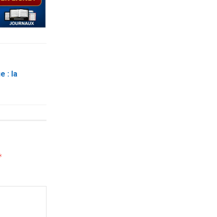
 : la
*