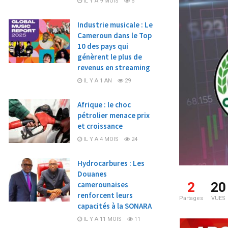
IL Y A 9 MOIS
5
Industrie musicale : Le
Cameroun dans le Top
10 des pays qui
génèrent le plus de
revenus en streaming
IL Y A 1 AN
29
Afrique : le choc
pétrolier menace prix
et croissance
IL Y A 4 MOIS
24
Hydrocarbures : Les
Douanes
camerounaises
2
20
renforcent leurs
Partages
VUES
capacités à la SONARA
IL Y A 11 MOIS
11