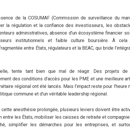
ésence de la COSUMAF (Commission de surveillance du march
r la régulation et la confiance des investisseurs, les obstacl
enteurs administratives, absence d’un écosystème financier so
seurs institutionnels et faible culture boursière. À cela
ragmentée entre États, régulateurs et la BEAC, qui bride l’intégra
lle, tente tant bien que mal de réagir. Des projets de n
ment des conditions d’accès pour les PME et une meilleure art
étaire régional ont été lancés. Mais l’impact reste pour l’heure m
litique commune et d’un véritable leadership régional.
e cette anesthésie prolongée, plusieurs leviers doivent être activ
on entre les États, mobiliser les caisses de retraite et compagni
hé, simplifier les démarches pour les entreprises, et surt