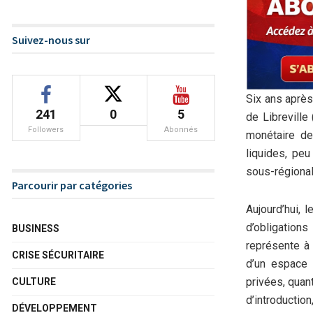
Suivez-nous sur
Six ans après
241
0
5
de Librevill
Followers
Abonnés
monétaire de 
liquides, pe
sous-régional
Parcourir par catégories
Aujourd’hui, 
d’obligations
BUSINESS
représente à 
CRISE SÉCURITAIRE
d’un espace 
privées, quan
CULTURE
d’introductio
DÉVELOPPEMENT