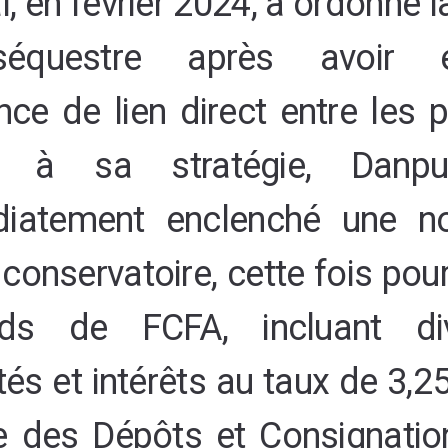
al, en février 2024, a ordonné l
équestre après avoir e
nce de lien direct entre les p
le à sa stratégie, Danpu
iatement enclenché une no
 conservatoire, cette fois pou
ards de FCFA, incluant di
tés et intérêts au taux de 3,2
e des Dépôts et Consignation