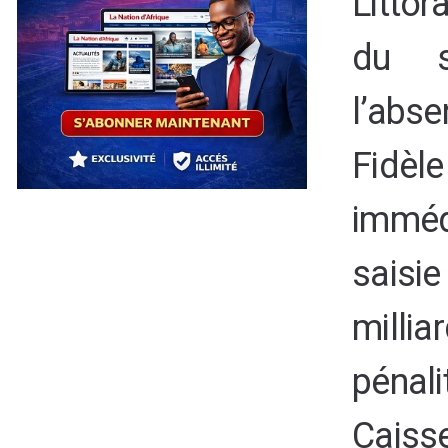
Littor
du s
l’abse
Fidè
imméd
saisie
milli
pénali
Caiss