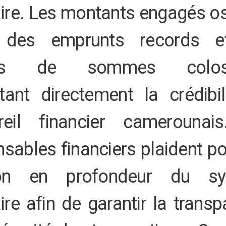
aire. Les montants engagés os
e des emprunts records e
ies de sommes coloss
tant directement la crédibil
areil financier camerounai
sables financiers plaident p
sion en profondeur du sy
aire afin de garantir la trans