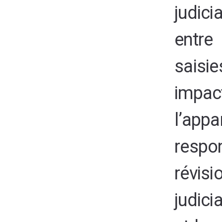
judici
entr
sais
impac
l’app
respon
révi
judici