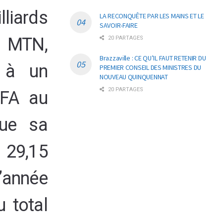
liards
LA RECONQUÊTE PAR LES MAINS ET LE
SAVOIR-FAIRE
 MTN,
20 PARTAGES
Brazzaville : CE QU’IL FAUT RETENIR DU
r à un
PREMIER CONSEIL DES MINISTRES DU
NOUVEAU QUINQUENNAT
20 PARTAGES
CFA au
que sa
 29,15
’année
 total