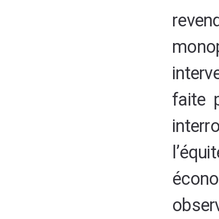
reve
monop
interv
faite 
interr
l’équ
économ
obser