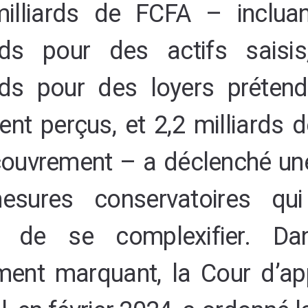
illiards de FCFA – inclua
ards pour des actifs saisis
ards pour des loyers préten
nt perçus, et 2,2 milliards d
couvrement – a déclenché une
sures conservatoires qui
é de se complexifier. Da
ement marquant, la Cour d’ap