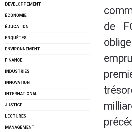
DÉVELOPPEMENT
comme
ÉCONOMIE
de F
ÉDUCATION
ENQUÊTES
oblig
ENVIRONNEMENT
empru
FINANCE
premi
INDUSTRIES
INNOVATION
tréso
INTERNATIONAL
milli
JUSTICE
LECTURES
précéd
MANAGEMENT