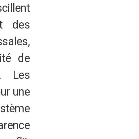
cillent
t des
ales,
ité de
s. Les
our une
stème
parence