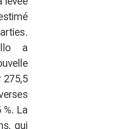
a levée
stimé
arties.
llo a
uvelle
r 275,5
verses
5 %. La
s, qui