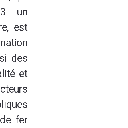
23 un
e, est
nation
nsi des
lité et
cteurs
bliques
de fer