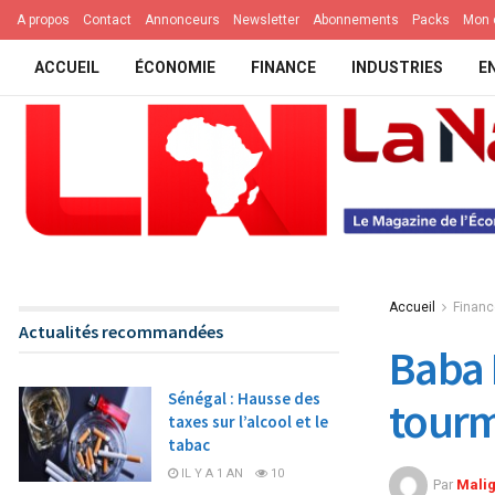
A propos
Contact
Annonceurs
Newsletter
Abonnements
Packs
Mon 
ACCUEIL
ÉCONOMIE
FINANCE
INDUSTRIES
E
Accueil
Financ
Actualités recommandées
Baba 
Sénégal : Hausse des
tourm
taxes sur l’alcool et le
tabac
IL Y A 1 AN
10
Par
Mali