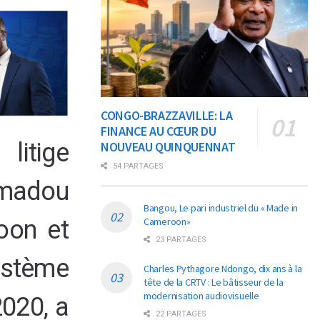
CONGO-BRAZZAVILLE: LA
FINANCE AU CŒUR DU
itige
NOUVEAU QUINQUENNAT
54 PARTAGES
hmadou
Bangou, Le pari industriel du « Made in
oon et
Cameroon»
23 PARTAGES
ystème
Charles Pythagore Ndongo, dix ans à la
tête de la CRTV : Le bâtisseur de la
modernisation audiovisuelle
2020, a
22 PARTAGES