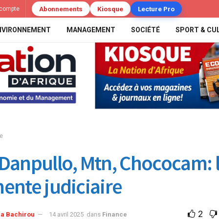
Abonnements
Kiosque
Lecture Pro
compte
NVIRONNEMENT
MANAGEMENT
SOCIÉTÉ
SPORT & CU
e
Danpullo, Mtn, Chococam: 
ente judiciaire
2
ga Bachirou
14 avril 2025
dans
Finance