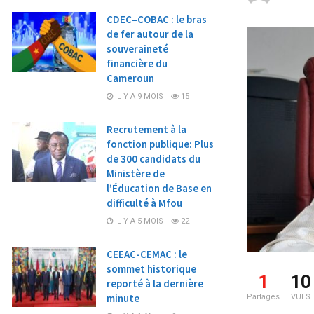
CDEC–COBAC : le bras
de fer autour de la
souveraineté
financière du
Cameroun
IL Y A 9 MOIS
15
Recrutement à la
fonction publique: Plus
de 300 candidats du
Ministère de
l’Éducation de Base en
difficulté à Mfou
IL Y A 5 MOIS
22
CEEAC-CEMAC : le
sommet historique
1
10
reporté à la dernière
minute
Partages
VUES