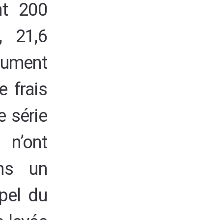
nt 200
, 21,6
dument
e frais
 série
 n’ont
ns un
pel du