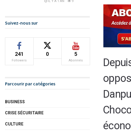
IL Y A 1 AN
9
Suivez-nous sur
241
0
5
Depu
Followers
Abonnés
oppos
Parcourir par catégories
Danpu
BUSINESS
Chococ
CRISE SÉCURITAIRE
économ
CULTURE