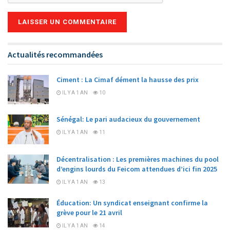
Alternative:
Actualités recommandées
Ciment : La Cimaf dément la hausse des prix
IL Y A 1 AN
10
Sénégal: Le pari audacieux du gouvernement
IL Y A 1 AN
11
Décentralisation : Les premières machines du pool
d’engins lourds du Feicom attendues d’ici fin 2025
IL Y A 1 AN
13
Éducation: Un syndicat enseignant confirme la
grève pour le 21 avril
IL Y A 1 AN
14