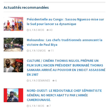
Alternative:
Actualités recommandées
Présidentielle au Congo : Sassou Nguesso mise sur
le Sud pour lancer sa dynamique
IL Y A 5 MOIS
40
Moloundou : Les chefs traditionnels annoncent la
victoire de Paul Biya
IL Y A 10 MOIS
11
CULTURE / CINÉMA THOMAS NGIJOL PRÉPARE UN
FILM SUR L’ANCIEN PRÉSIDENT BURKINABÈ THOMAS
SANKARA ARRIVÉ AU POUVOIR EN 1983 ET ASSASSINÉ
EN 1987
IL Y A 3 SEMAINES
6
NORD-OUEST: LE REDOUTABLE CHEF SÉPARATISTE
GÉNÉRAL NO MERCY ABATTU PAR L’ARMÉE
CAMEROUNAISE.
IL Y A 1 MOIS
7