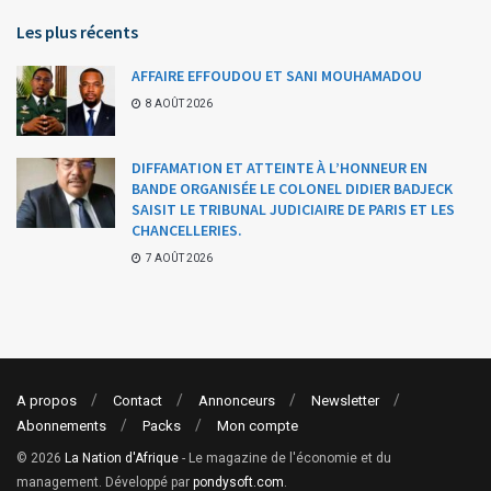
Les plus récents
AFFAIRE EFFOUDOU ET SANI MOUHAMADOU
8 AOÛT 2026
DIFFAMATION ET ATTEINTE À L’HONNEUR EN
BANDE ORGANISÉE LE COLONEL DIDIER BADJECK
SAISIT LE TRIBUNAL JUDICIAIRE DE PARIS ET LES
CHANCELLERIES.
7 AOÛT 2026
A propos
Contact
Annonceurs
Newsletter
Abonnements
Packs
Mon compte
© 2026
La Nation d'Afrique
- Le magazine de l'économie et du
management. Développé par
pondysoft.com
.