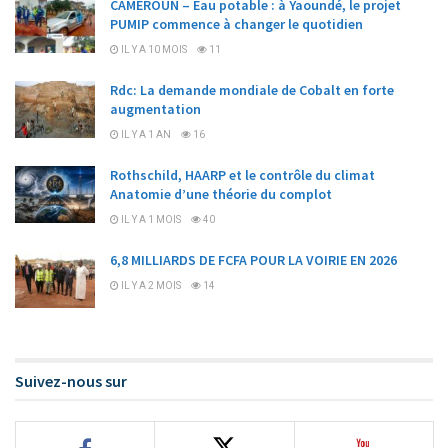
CAMEROUN – Eau potable : à Yaoundé, le projet
PUMIP commence à changer le quotidien
IL Y A 10 MOIS
11
Rdc: La demande mondiale de Cobalt en forte
augmentation
IL Y A 1 AN
16
Rothschild, HAARP et le contrôle du climat
Anatomie d’une théorie du complot
IL Y A 1 MOIS
40
6,8 MILLIARDS DE FCFA POUR LA VOIRIE EN 2026
IL Y A 2 MOIS
14
Suivez-nous sur