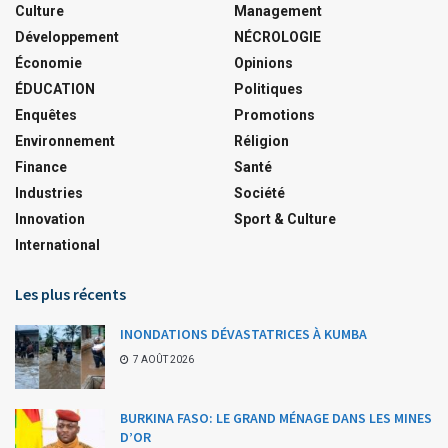
Culture
Management
Développement
NÉCROLOGIE
Économie
Opinions
ÉDUCATION
Politiques
Enquêtes
Promotions
Environnement
Réligion
Finance
Santé
Industries
Société
Innovation
Sport & Culture
International
Les plus récents
INONDATIONS DÉVASTATRICES À KUMBA
7 AOÛT 2026
BURKINA FASO: LE GRAND MÉNAGE DANS LES MINES
D’OR