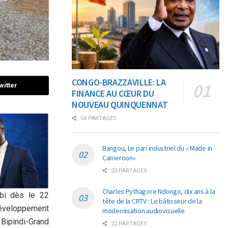
CONGO-BRAZZAVILLE: LA
witter
FINANCE AU CŒUR DU
NOUVEAU QUINQUENNAT
54 PARTAGES
Bangou, Le pari industriel du « Made in
Cameroon»
23 PARTAGES
Charles Pythagore Ndongo, dix ans à la
ibi dès le 22
tête de la CRTV : Le bâtisseur de la
éveloppement
modernisation audiovisuelle
 Bipindi-Grand
22 PARTAGES