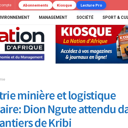
Abonnements
Kiosque
Lecture Pro
compte
NVIRONNEMENT
MANAGEMENT
SOCIÉTÉ
SPORT & CU
mie
trie minière et logistique
aire: Dion Ngute attendu d
antiers de Kribi