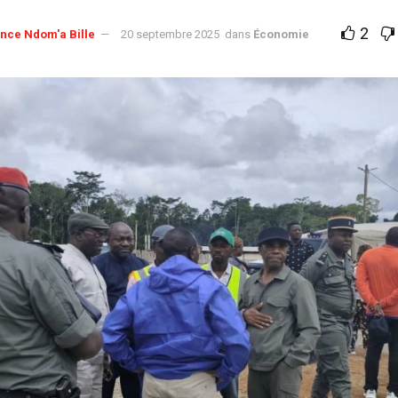
2
nce Ndom'a Bille
20 septembre 2025
dans
Économie