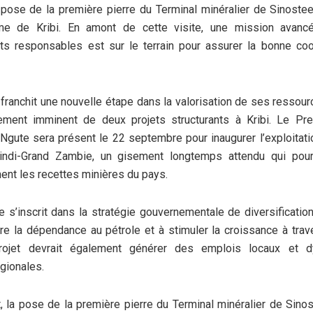
pose de la première pierre du Terminal minéralier de Sinoste
e de Kribi. En amont de cette visite, une mission avancé
uts responsables est sur le terrain pour assurer la bonne coo
ranchit une nouvelle étape dans la valorisation de ses ressour
ement imminent de deux projets structurants à Kribi. Le Pre
gute sera présent le 22 septembre pour inaugurer l’exploitatio
indi-Grand Zambie, un gisement longtemps attendu qui pourr
ment les recettes minières du pays.
ive s’inscrit dans la stratégie gouvernementale de diversificati
ire la dépendance au pétrole et à stimuler la croissance à trav
projet devrait également générer des emplois locaux et d
gionales.
, la pose de la première pierre du Terminal minéralier de Sino