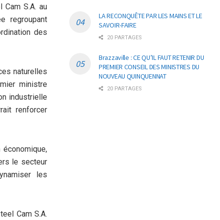
el Cam S.A. au
LA RECONQUÊTE PAR LES MAINS ET LE
e regroupant
SAVOIR-FAIRE
rdination des
20 PARTAGES
Brazzaville : CE QU’IL FAUT RETENIR DU
PREMIER CONSEIL DES MINISTRES DU
ces naturelles
NOUVEAU QUINQUENNAT
mier ministre
20 PARTAGES
n industrielle
ait renforcer
on économique,
ers le secteur
ynamiser les
steel Cam S.A.