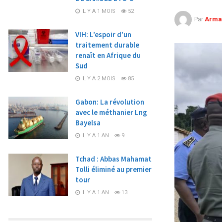
IL Y A 1 MOIS
52
Par
Arma
VIH: L’espoir d’un
traitement durable
renaît en Afrique du
Sud
IL Y A 2 MOIS
85
Gabon: La révolution
avec le méthanier Lng
Bayelsa
IL Y A 1 AN
9
Tchad : Abbas Mahamat
Tolli éliminé au premier
tour
IL Y A 1 AN
13