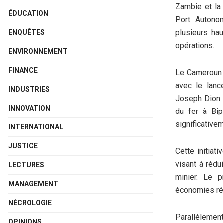
Zambie et la 
ÉDUCATION
Port Autonom
plusieurs ha
ENQUÊTES
opérations.
ENVIRONNEMENT
FINANCE
Le Cameroun f
avec le lanc
INDUSTRIES
Joseph Dion N
INNOVATION
du fer à Bip
significative
INTERNATIONAL
JUSTICE
Cette initiat
visant à rédu
LECTURES
minier. Le 
MANAGEMENT
économies ré
NÉCROLOGIE
Parallèlement
OPINIONS