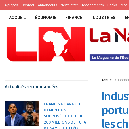
A propos
Contact
Annonceurs
Newsletter
Abonnements
Packs
Mon 
ACCUEIL
ÉCONOMIE
FINANCE
INDUSTRIES
E
Accueil
Écono
Actualités recommandées
Indus
FRANCIS NGANNOU
portu
DÉMENT UNE
SUPPOSÉE DETTE DE
les ch
200 MILLIONS DE FCFA
DE SAMUEL ETO’O