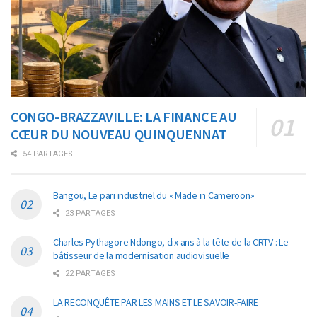
CONGO-BRAZZAVILLE: LA FINANCE AU
CŒUR DU NOUVEAU QUINQUENNAT
54 PARTAGES
Bangou, Le pari industriel du « Made in Cameroon»
23 PARTAGES
Charles Pythagore Ndongo, dix ans à la tête de la CRTV : Le
bâtisseur de la modernisation audiovisuelle
22 PARTAGES
LA RECONQUÊTE PAR LES MAINS ET LE SAVOIR-FAIRE