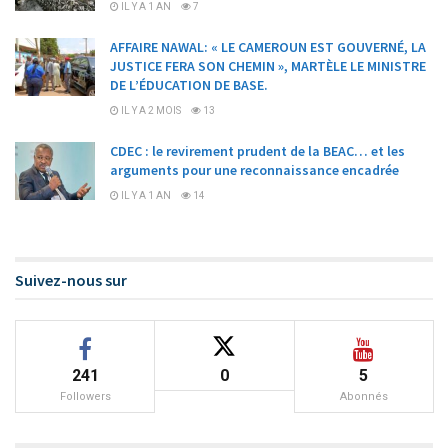
IL Y A 1 AN
7
AFFAIRE NAWAL: « LE CAMEROUN EST GOUVERNÉ, LA
JUSTICE FERA SON CHEMIN », MARTÈLE LE MINISTRE
DE L’ÉDUCATION DE BASE.
IL Y A 2 MOIS
13
CDEC : le revirement prudent de la BEAC… et les
arguments pour une reconnaissance encadrée
IL Y A 1 AN
14
Suivez-nous sur
241
0
5
Followers
Abonnés