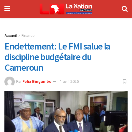
Accueil
Finance
Endettement: Le FMI salue la
discipline budgétaire du
Cameroun
Par
Felix Bingambo
1 avril 2025