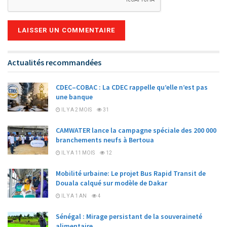
Alternative:
Actualités recommandées
CDEC–COBAC : La CDEC rappelle qu’elle n’est pas
une banque
IL Y A 2 MOIS
31
CAMWATER lance la campagne spéciale des 200 000
branchements neufs à Bertoua
IL Y A 11 MOIS
12
Mobilité urbaine: Le projet Bus Rapid Transit de
Douala calqué sur modèle de Dakar
IL Y A 1 AN
4
Sénégal : Mirage persistant de la souveraineté
alimentaire