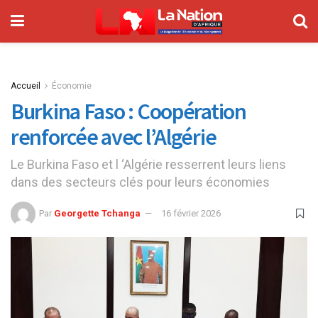
Accueil
Économie
Burkina Faso : Coopération
renforcée avec l’Algérie
Le Burkina Faso et l ‘Algérie resserrent leurs liens
dans des secteurs clés pour leurs économies
Par
Georgette Tchanga
16 février 2026